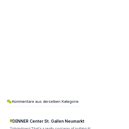
Kommentare aus derselben Kategorie
DENNER Center St. Gallen Neumarkt
Tohcndowu! That's a really cool way of putting it!