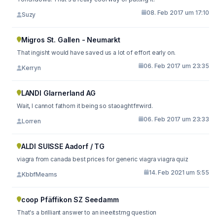
08. Feb 2017 um 17:10
Suzy
Migros St. Gallen - Neumarkt
That ingisht would have saved us a lot of effort early on.
06. Feb 2017 um 23:35
Kerryn
LANDI Glarnerland AG
Wait, I cannot fathom it being so staoaghtfrrwird.
06. Feb 2017 um 23:33
Lorren
ALDI SUISSE Aadorf / TG
viagra from canada best prices for generic viagra viagra quiz
14. Feb 2021 um 5:55
KbbfMeams
coop Pfäffikon SZ Seedamm
That's a brilliant answer to an ineeitstrng question