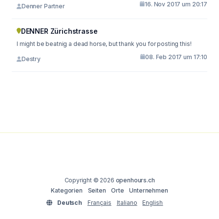
16. Nov 2017 um 20:17
Denner Partner
DENNER Zürichstrasse
I might be beatnig a dead horse, but thank you for posting this!
08. Feb 2017 um 17:10
Destry
Copyright © 2026
openhours.ch
Kategorien
Seiten
Orte
Unternehmen
Deutsch
Français
Italiano
English