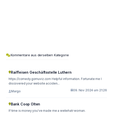
Kommentare aus derselben Kategorie
Raiffeisen Geschäftsstelle Luthern
https://comedy.gomuviz.com Helpful information. Fortunate me I
discovered your website acciden...
09. Nov 2024 um 21:26
Margo
Bank Coop Olten
If time is money you've made me a weliehatr woman.