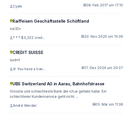
08. Feb 2017 um 17:10
Cyelii
Raiffeisen Geschäftsstelle Schöftland
sai32v
20. Nov 2025 um 15:39
* * * $3,222 cred...
CREDIT SUISSE
laxlmf
17. Dez 2024 um 20:37
📇 You have a tran...
UBS Switzerland AG in Aarau, Bahnhofstrasse
Grösste und schlechteste Bank die ich je gehabt habe. Ein
schlechterer Kundenservice geht nicht. ...
05. Mär um 11:38
André Werder