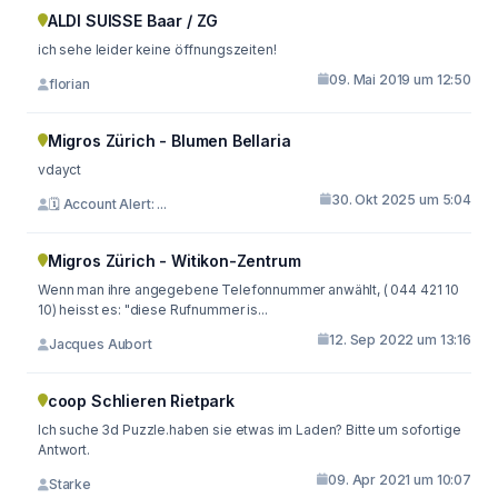
ALDI SUISSE Baar / ZG
ich sehe leider keine öffnungszeiten!
09. Mai 2019 um 12:50
florian
Migros Zürich - Blumen Bellaria
vdayct
30. Okt 2025 um 5:04
🗓 Account Alert: ...
Migros Zürich - Witikon-Zentrum
Wenn man ihre angegebene Telefonnummer anwählt, ( 044 421 10
10) heisst es: "diese Rufnummer is...
12. Sep 2022 um 13:16
Jacques Aubort
coop Schlieren Rietpark
Ich suche 3d Puzzle.haben sie etwas im Laden? Bitte um sofortige
Antwort.
09. Apr 2021 um 10:07
Starke