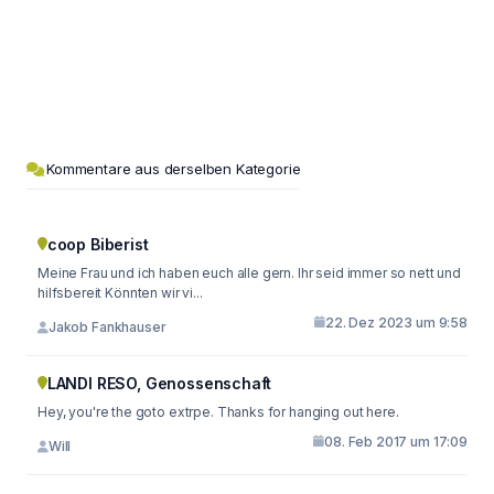
Kommentare aus derselben Kategorie
coop Biberist
Meine Frau und ich haben euch alle gern. Ihr seid immer so nett und
hilfsbereit Könnten wir vi...
22. Dez 2023 um 9:58
Jakob Fankhauser
LANDI RESO, Genossenschaft
Hey, you're the goto extrpe. Thanks for hanging out here.
08. Feb 2017 um 17:09
Will