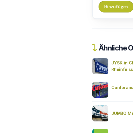
Ähnliche O
JYSK in C
Rheinfels
Conforama
JUMBO Me