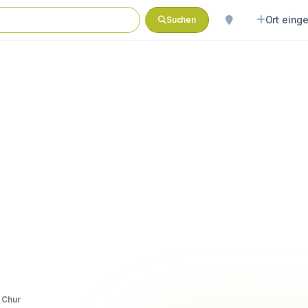
Ort eing
Suchen
 Chur