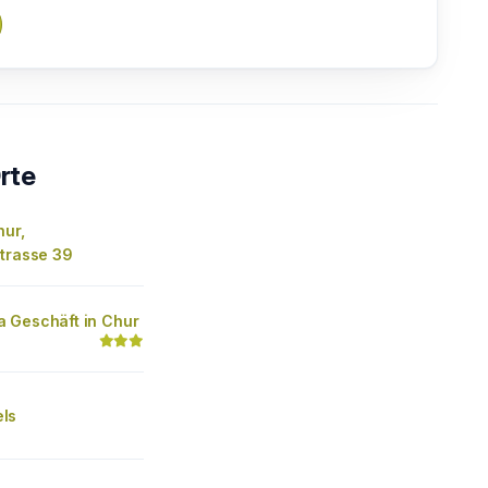
rte
hur,
strasse 39
 Geschäft in Chur
ls