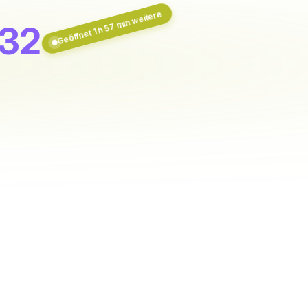
Geöffnet 1 h 57 min weitere
 32