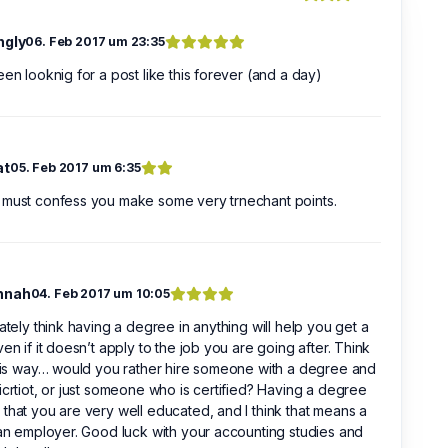
ngly
06. Feb 2017 um 23:35
een looknig for a post like this forever (and a day)
at
05. Feb 2017 um 6:35
 must confess you make some very trnechant points.
nnah
04. Feb 2017 um 10:05
nately think having a degree in anything will help you get a
ven if it doesn’t apply to the job you are going after. Think
this way… would you rather hire someone with a degree and
icrtiot, or just someone who is certified? Having a degree
that you are very well educated, and I think that means a
 an employer. Good luck with your accounting studies and