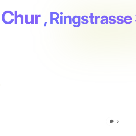
 Chur
, Ringstrasse
n
5