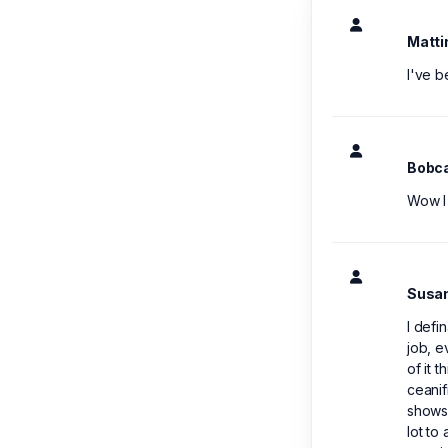
Matti
I've b
Bobc
Wow I
Susa
I defi
job, e
of it 
ceanif
shows 
lot to