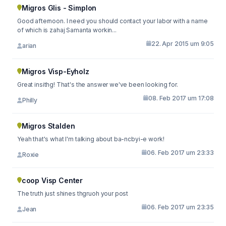
Migros Glis - Simplon
Good afternoon. I need you should contact your labor with a name
of which is zahaj Samanta workin...
22. Apr 2015 um 9:05
arian
Migros Visp-Eyholz
Great insithg! That's the answer we've been looking for.
08. Feb 2017 um 17:08
Philly
Migros Stalden
Yeah that's what I'm talking about ba-ncbyi-e work!
06. Feb 2017 um 23:33
Roxie
coop Visp Center
The truth just shines thgruoh your post
06. Feb 2017 um 23:35
Jean