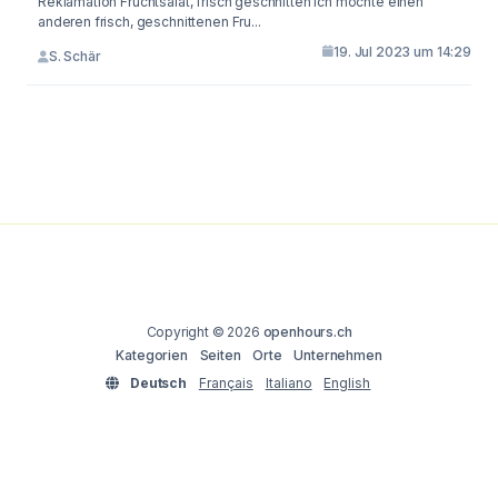
Reklamation Fruchtsalat, frisch geschnitten Ich möchte einen
anderen frisch, geschnittenen Fru...
19. Jul 2023 um 14:29
S. Schär
Copyright © 2026
openhours.ch
Kategorien
Seiten
Orte
Unternehmen
Deutsch
Français
Italiano
English