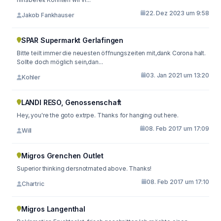
22. Dez 2023 um 9:58
Jakob Fankhauser
SPAR Supermarkt Gerlafingen
Bitte teilt immer die neuesten öffnungszeiten mit,dank Corona halt.
Sollte doch möglich sein,dan...
03. Jan 2021 um 13:20
Kohler
LANDI RESO, Genossenschaft
Hey, you're the goto extrpe. Thanks for hanging out here.
08. Feb 2017 um 17:09
Will
Migros Grenchen Outlet
Superior thinking dersnotmated above. Thanks!
08. Feb 2017 um 17:10
Chartric
Migros Langenthal