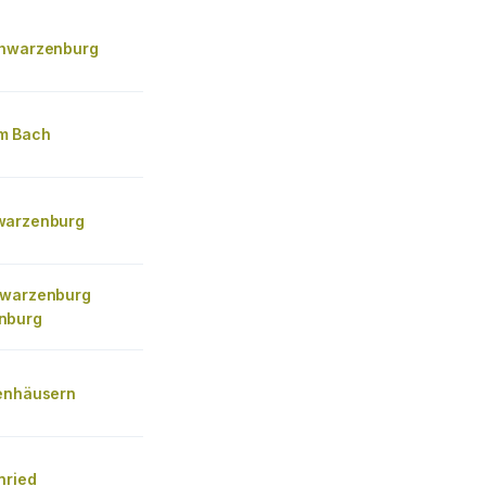
chwarzenburg
m Bach
warzenburg
hwarzenburg
nburg
enhäusern
nried