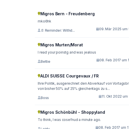
Migros Bern - Freudenberg
mko6hk
09. Mär 2025 um 
📄 Reminder: Withd...
Migros Murten/Morat
I read your poinstg and was jealous
08. Feb 2017 um 1
Bettie
ALDI SUISSE Courgevaux / FR
Ihre Politik, ausgerechnet den Abverkauf von Vortagsbr
von bisher 50% auf 25% gleichentags zu s...
11. Okt 2022 um 
Boss
Migros Schönbühl - Shoppyland
To think, I was cosefnud a minute ago.
08. Feb 2017 um 1
Leidy