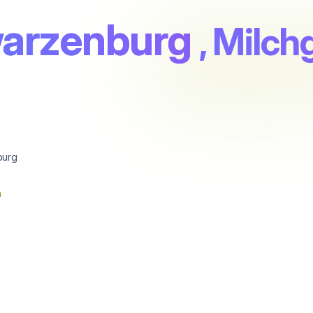
arzenburg
, Milch
burg
n