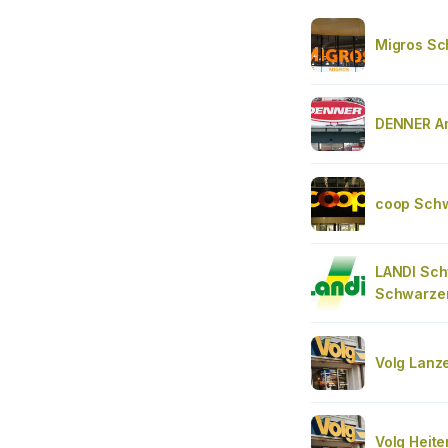
Migros S
DENNER A
coop Sch
LANDI Sc
Schwarze
Volg Lanz
Volg Heite