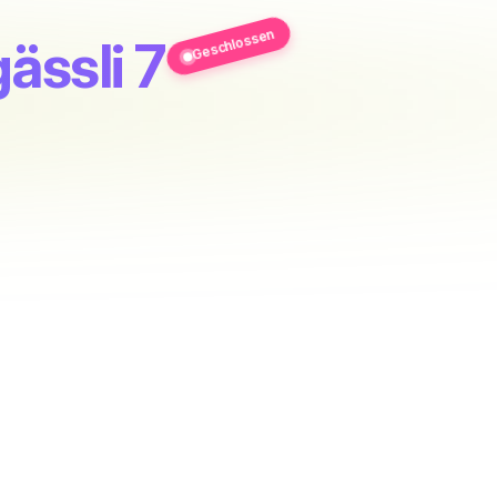
Geschlossen
gässli 7