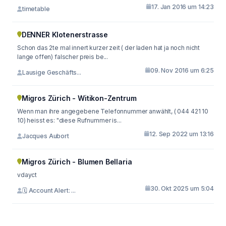
17. Jan 2016 um 14:23
timetable
DENNER Klotenerstrasse
Schon das 2te mal innert kurzer zeit ( der laden hat ja noch nicht
lange offen) falscher preis be...
09. Nov 2016 um 6:25
Lausige Geschäfts...
Migros Zürich - Witikon-Zentrum
Wenn man ihre angegebene Telefonnummer anwählt, ( 044 421 10
10) heisst es: "diese Rufnummer is...
12. Sep 2022 um 13:16
Jacques Aubort
Migros Zürich - Blumen Bellaria
vdayct
30. Okt 2025 um 5:04
🗓 Account Alert: ...