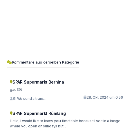
Kommentare aus derselben Kategorie
SPAR Supermarkt Bernina
gaq39t
28. Okt 2024 um 0:56
📔 We send a trans...
SPAR Supermarkt Rümlang
Hello, I would like to know your timetable because I see in a image
where you open on sundays but...