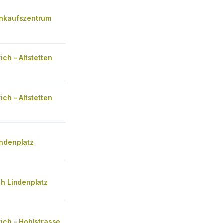
nkaufszentrum
ich - Altstetten
ich - Altstetten
ndenplatz
ch Lindenplatz
ich - Hohlstrasse