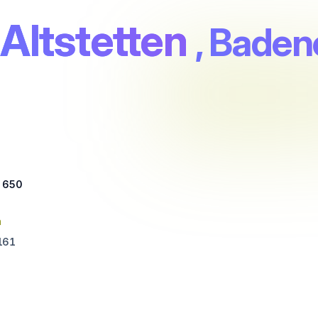
Altstetten
, Baden
e 650
n
161