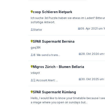
coop Schlieren Rietpark
Ich suche 3d Puzzle.haben sie etwas im Laden? Bitte 
sofortige Antwort.
09. Apr 2021 um 1
Starke
SPAR Supermarkt Bernina
gaq39t
28. Okt 2024 um 
📔 We send a trans...
Migros Zürich - Blumen Bellaria
vdayct
30. Okt 2025 um 
🗓 Account Alert: ...
SPAR Supermarkt Rümlang
Hello, I would like to know your timetable because I see
a image where you open on sundays but...