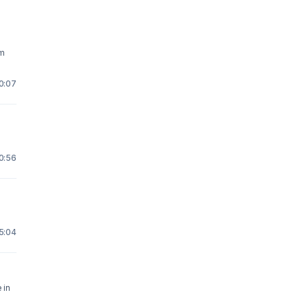
um
0:07
0:56
5:04
 in