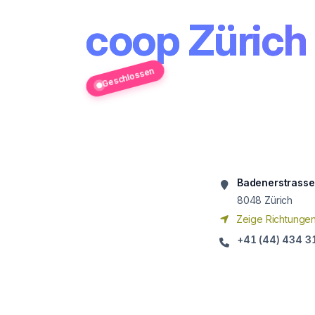
coop Zürich 
Geschlossen
Badenerstrass
8048
Zürich
Zeige Richtunge
+41 (44) 434 3