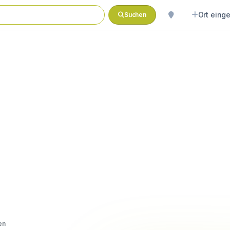
Ort eing
Suchen
en