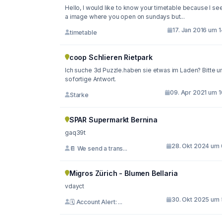
Hello, I would like to know your timetable because I see
a image where you open on sundays but...
17. Jan 2016 um 
timetable
coop Schlieren Rietpark
Ich suche 3d Puzzle.haben sie etwas im Laden? Bitte 
sofortige Antwort.
09. Apr 2021 um 1
Starke
SPAR Supermarkt Bernina
gaq39t
28. Okt 2024 um 
📔 We send a trans...
Migros Zürich - Blumen Bellaria
vdayct
30. Okt 2025 um 
🗓 Account Alert: ...