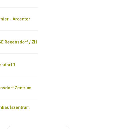
nier - Arcenter
SE Regensdorf / ZH
nsdorf 1
nsdorf Zentrum
nkaufszentrum