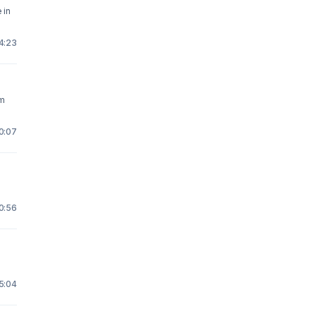
 in
14:23
um
0:07
0:56
5:04