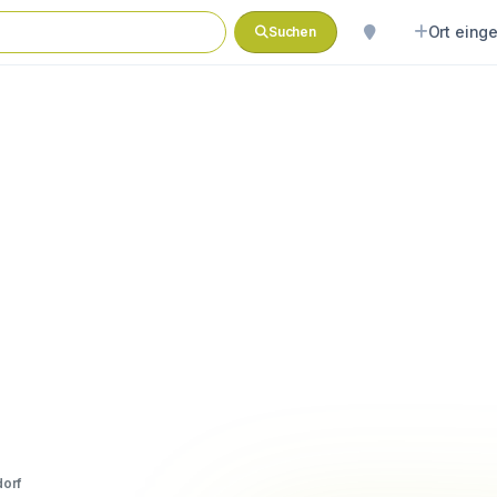
Ort eing
Suchen
orf