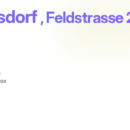
sdorf
, Feldstrasse 
f
n
209