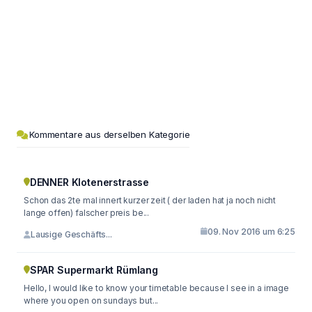
Kommentare aus derselben Kategorie
DENNER Klotenerstrasse
Schon das 2te mal innert kurzer zeit ( der laden hat ja noch nicht
lange offen) falscher preis be...
09. Nov 2016 um 6:25
Lausige Geschäfts...
SPAR Supermarkt Rümlang
Hello, I would like to know your timetable because I see in a image
where you open on sundays but...