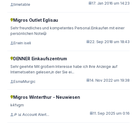
17. Jan 2016 um 14:23
timetable
Migros Outlet Eglisau
Sehr freundliches und kompetentes Personal.Einkaufen mit einer
persönlichen Note😃
22. Sep 2018 um 18:43
Erwin iseli
DENNER Einkaufszentrum
Sehr geehrte Mit großem Interesse habe ich Ihre Anzeige auf
Internetseiten gelesen,in der Sie ei...
14. Nov 2022 um 19:38
EsmaMurgic
Migros Winterthur - Neuwiesen
k4fvgm
11. Sep 2025 um 0:16
🔎 📊 Account Alert...